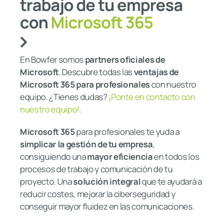
trabajo de tu empresa
con
Microso
f
t 365
En Bowfer somos
partners oficiales de
Microsoft
. Descubre todas las
ventajas de
Microsoft 365 para profesionales
con nuestro
equipo. ¿Tienes dudas?
¡Ponte en contacto con
nuestro equipo!
.
Microsoft 365
para profesionales te yuda a
simplicar la gestión de tu empresa
,
consiguiendo una
mayor eficiencia
en todos los
procesos de trabajo y comunicación de tu
proyecto. Una
solución integral
que te ayudará a
reducir costes, mejorar la ciberseguridad y
conseguir mayor fluidez en las comunicaciones.